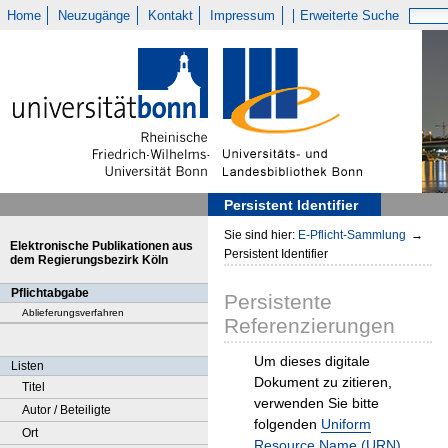
Home
Neuzugänge
Kontakt
Impressum
Erweiterte Suche
Persistent Identifier
Sie sind hier:
E-Pflicht-Sammlung
→
Elektronische Publikationen aus
Persistent Identifier
dem Regierungsbezirk Köln
Pflichtabgabe
Persistente
Ablieferungsverfahren
Referenzierungen
Um dieses digitale
Listen
Dokument zu zitieren,
Titel
verwenden Sie bitte
Autor / Beteiligte
folgenden
Uniform
Ort
Resource Name (URN)