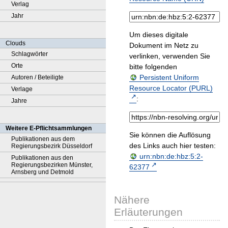
Verlag
Jahr
Um dieses digitale
Clouds
Dokument im Netz zu
Schlagwörter
verlinken, verwenden Sie
Orte
bitte folgenden
Persistent Uniform
Autoren / Beteiligte
Resource Locator (PURL)
Verlage
:
Jahre
Weitere E-Pflichtsammlungen
Sie können die Auflösung
Publikationen aus dem
des Links auch hier testen:
Regierungsbezirk Düsseldorf
urn:nbn:de:hbz:5:2-
Publikationen aus den
Regierungsbezirken Münster,
62377
Arnsberg und Detmold
Nähere
Erläuterungen