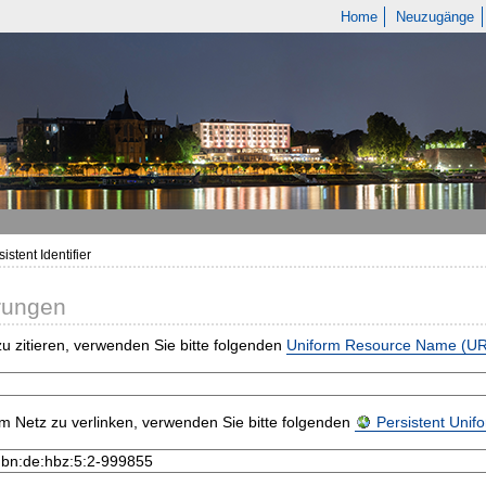
Home
Neuzugänge
istent Identifier
rungen
u zitieren, verwenden Sie bitte folgenden
Uniform Resource Name (U
m Netz zu verlinken, verwenden Sie bitte folgenden
Persistent Uni