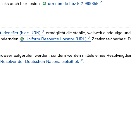
Links auch hier testen:
urn:nbn:de:hbz:5:2-999855
t Identifier (hier: URN)
ermöglicht die stabile, weltweit eindeutige 
h ändernden
Uniform Resource Locator (URL)
Zitationssicherheit. 
rowser aufgerufen werden, sondern werden mittels eines Resolvingdiens
esolver der Deutschen Nationalbibliothek
.