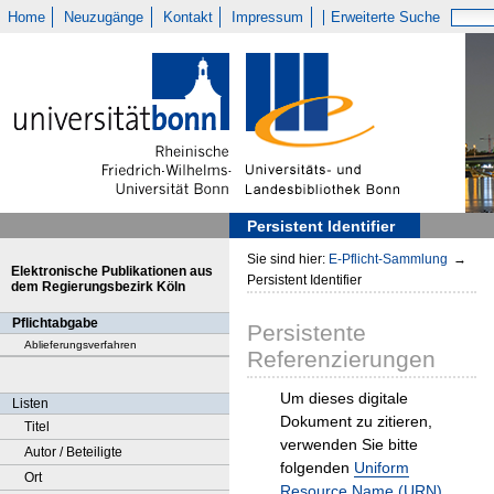
Home
Neuzugänge
Kontakt
Impressum
Erweiterte Suche
Persistent Identifier
Sie sind hier:
E-Pflicht-Sammlung
→
Elektronische Publikationen aus
Persistent Identifier
dem Regierungsbezirk Köln
Pflichtabgabe
Persistente
Ablieferungsverfahren
Referenzierungen
Um dieses digitale
Listen
Dokument zu zitieren,
Titel
verwenden Sie bitte
Autor / Beteiligte
folgenden
Uniform
Ort
Resource Name (URN)