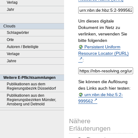
Verlag
Jahr
Um dieses digitale
Clouds
Dokument im Netz zu
Schlagwörter
verlinken, verwenden Sie
Orte
bitte folgenden
Persistent Uniform
Autoren / Beteiligte
Resource Locator (PURL)
Verlage
:
Jahre
Weitere E-Pflichtsammlungen
Sie können die Auflösung
Publikationen aus dem
des Links auch hier testen:
Regierungsbezirk Düsseldorf
urn:nbn:de:hbz:5:2-
Publikationen aus den
Regierungsbezirken Münster,
999562
Arnsberg und Detmold
Nähere
Erläuterungen