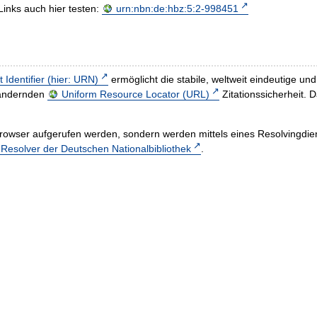
Links auch hier testen:
urn:nbn:de:hbz:5:2-998451
t Identifier (hier: URN)
ermöglicht die stabile, weltweit eindeutige 
h ändernden
Uniform Resource Locator (URL)
Zitationssicherheit. 
rowser aufgerufen werden, sondern werden mittels eines Resolvingdiens
esolver der Deutschen Nationalbibliothek
.