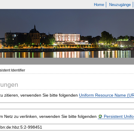
Home
Neuzugänge
istent Identifier
rungen
u zitieren, verwenden Sie bitte folgenden
Uniform Resource Name (U
m Netz zu verlinken, verwenden Sie bitte folgenden
Persistent Uni