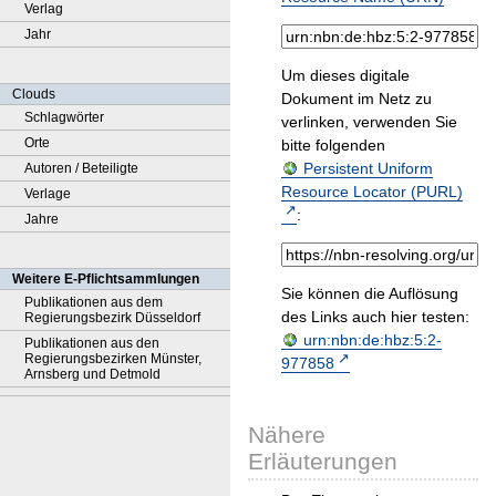
Verlag
Jahr
Um dieses digitale
Clouds
Dokument im Netz zu
Schlagwörter
verlinken, verwenden Sie
Orte
bitte folgenden
Persistent Uniform
Autoren / Beteiligte
Resource Locator (PURL)
Verlage
:
Jahre
Weitere E-Pflichtsammlungen
Sie können die Auflösung
Publikationen aus dem
des Links auch hier testen:
Regierungsbezirk Düsseldorf
urn:nbn:de:hbz:5:2-
Publikationen aus den
Regierungsbezirken Münster,
977858
Arnsberg und Detmold
Nähere
Erläuterungen