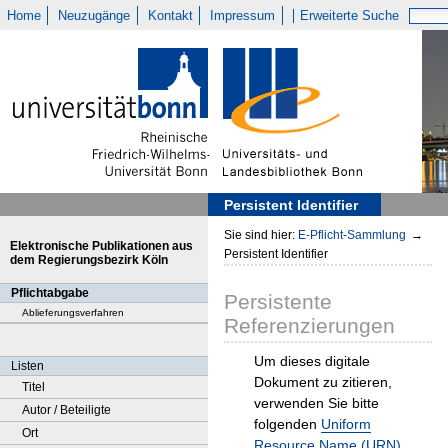
Home
Neuzugänge
Kontakt
Impressum
Erweiterte Suche
Persistent Identifier
Sie sind hier:
E-Pflicht-Sammlung
→
Elektronische Publikationen aus
Persistent Identifier
dem Regierungsbezirk Köln
Pflichtabgabe
Persistente
Ablieferungsverfahren
Referenzierungen
Um dieses digitale
Listen
Dokument zu zitieren,
Titel
verwenden Sie bitte
Autor / Beteiligte
folgenden
Uniform
Ort
Resource Name (URN)