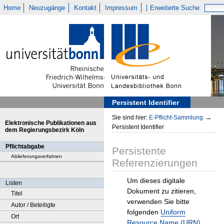
Home
Neuzugänge
Kontakt
Impressum
Erweiterte Suche
Persistent Identifier
Sie sind hier:
E-Pflicht-Sammlung
→
Elektronische Publikationen aus
Persistent Identifier
dem Regierungsbezirk Köln
Pflichtabgabe
Persistente
Ablieferungsverfahren
Referenzierungen
Um dieses digitale
Listen
Dokument zu zitieren,
Titel
verwenden Sie bitte
Autor / Beteiligte
folgenden
Uniform
Ort
Resource Name (URN)