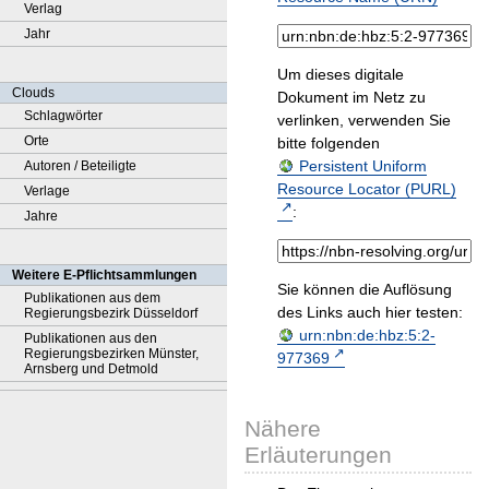
Verlag
Jahr
Um dieses digitale
Clouds
Dokument im Netz zu
Schlagwörter
verlinken, verwenden Sie
Orte
bitte folgenden
Persistent Uniform
Autoren / Beteiligte
Resource Locator (PURL)
Verlage
:
Jahre
Weitere E-Pflichtsammlungen
Sie können die Auflösung
Publikationen aus dem
des Links auch hier testen:
Regierungsbezirk Düsseldorf
urn:nbn:de:hbz:5:2-
Publikationen aus den
Regierungsbezirken Münster,
977369
Arnsberg und Detmold
Nähere
Erläuterungen