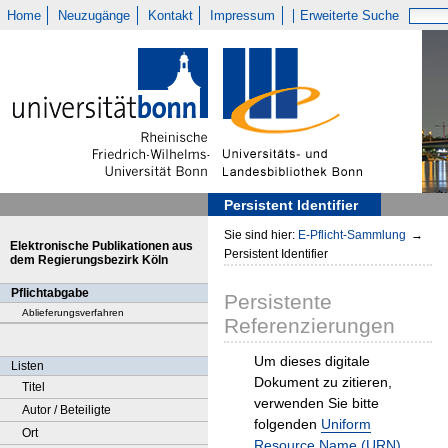
Home
Neuzugänge
Kontakt
Impressum
Erweiterte Suche
Persistent Identifier
Sie sind hier:
E-Pflicht-Sammlung
→
Elektronische Publikationen aus
Persistent Identifier
dem Regierungsbezirk Köln
Pflichtabgabe
Persistente
Ablieferungsverfahren
Referenzierungen
Um dieses digitale
Listen
Dokument zu zitieren,
Titel
verwenden Sie bitte
Autor / Beteiligte
folgenden
Uniform
Ort
Resource Name (URN)