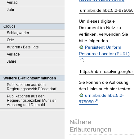
Verlag
Jahr
Um dieses digitale
Clouds
Dokument im Netz zu
Schlagwörter
verlinken, verwenden Sie
Orte
bitte folgenden
Persistent Uniform
Autoren / Beteiligte
Resource Locator (PURL)
Verlage
:
Jahre
Weitere E-Pflichtsammlungen
Sie können die Auflösung
Publikationen aus dem
des Links auch hier testen:
Regierungsbezirk Düsseldorf
urn:nbn:de:hbz:5:2-
Publikationen aus den
Regierungsbezirken Münster,
975050
Arnsberg und Detmold
Nähere
Erläuterungen