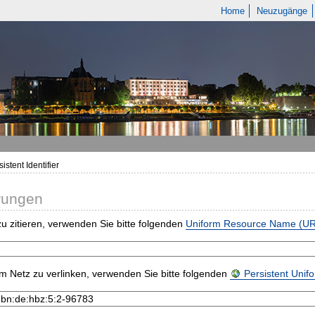
Home
Neuzugänge
istent Identifier
rungen
u zitieren, verwenden Sie bitte folgenden
Uniform Resource Name (U
m Netz zu verlinken, verwenden Sie bitte folgenden
Persistent Uni