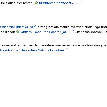
Links auch hier testen:
urn:nbn:de:hbz:5:2-96783
t Identifier (hier: URN)
ermöglicht die stabile, weltweit eindeutige 
h ändernden
Uniform Resource Locator (URL)
Zitationssicherheit. 
rowser aufgerufen werden, sondern werden mittels eines Resolvingdiens
esolver der Deutschen Nationalbibliothek
.