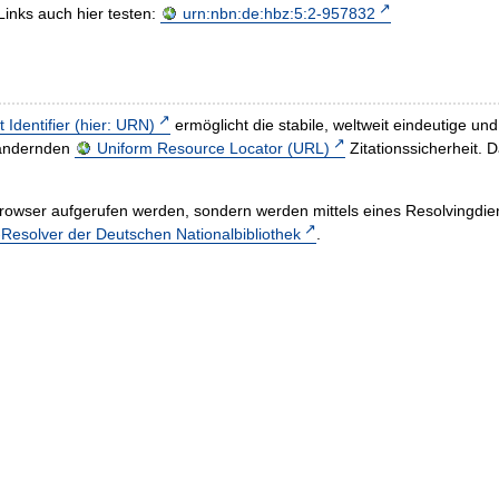
Links auch hier testen:
urn:nbn:de:hbz:5:2-957832
t Identifier (hier: URN)
ermöglicht die stabile, weltweit eindeutige 
h ändernden
Uniform Resource Locator (URL)
Zitationssicherheit. 
rowser aufgerufen werden, sondern werden mittels eines Resolvingdiens
esolver der Deutschen Nationalbibliothek
.