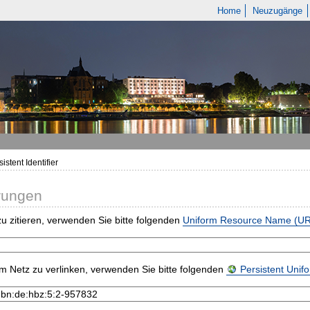
Home
Neuzugänge
istent Identifier
rungen
u zitieren, verwenden Sie bitte folgenden
Uniform Resource Name (U
m Netz zu verlinken, verwenden Sie bitte folgenden
Persistent Uni