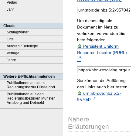
Verlag
Jahr
Um dieses digitale
Clouds
Dokument im Netz zu
Schlagwörter
verlinken, verwenden Sie
Orte
bitte folgenden
Persistent Uniform
Autoren / Beteiligte
Resource Locator (PURL)
Verlage
:
Jahre
Weitere E-Pflichtsammlungen
Sie können die Auflösung
Publikationen aus dem
des Links auch hier testen:
Regierungsbezirk Düsseldorf
urn:nbn:de:hbz:5:2-
Publikationen aus den
Regierungsbezirken Münster,
957042
Arnsberg und Detmold
Nähere
Erläuterungen