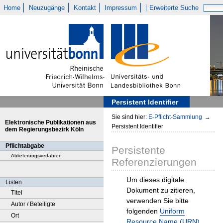
Home
Neuzugänge
Kontakt
Impressum
Erweiterte Suche
Persistent Identifier
Sie sind hier:
E-Pflicht-Sammlung
→
Elektronische Publikationen aus
Persistent Identifier
dem Regierungsbezirk Köln
Pflichtabgabe
Persistente
Ablieferungsverfahren
Referenzierungen
Um dieses digitale
Listen
Dokument zu zitieren,
Titel
verwenden Sie bitte
Autor / Beteiligte
folgenden
Uniform
Ort
Resource Name (URN)