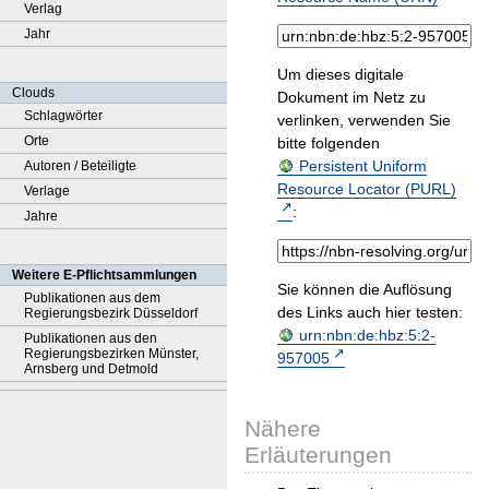
Verlag
Jahr
Um dieses digitale
Clouds
Dokument im Netz zu
Schlagwörter
verlinken, verwenden Sie
Orte
bitte folgenden
Persistent Uniform
Autoren / Beteiligte
Resource Locator (PURL)
Verlage
:
Jahre
Weitere E-Pflichtsammlungen
Sie können die Auflösung
Publikationen aus dem
des Links auch hier testen:
Regierungsbezirk Düsseldorf
urn:nbn:de:hbz:5:2-
Publikationen aus den
Regierungsbezirken Münster,
957005
Arnsberg und Detmold
Nähere
Erläuterungen