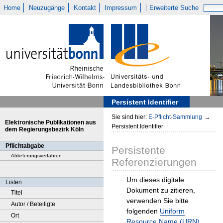
Home
Neuzugänge
Kontakt
Impressum
Erweiterte Suche
Persistent Identifier
Sie sind hier:
E-Pflicht-Sammlung
→
Elektronische Publikationen aus
Persistent Identifier
dem Regierungsbezirk Köln
Pflichtabgabe
Persistente
Ablieferungsverfahren
Referenzierungen
Um dieses digitale
Listen
Dokument zu zitieren,
Titel
verwenden Sie bitte
Autor / Beteiligte
folgenden
Uniform
Ort
Resource Name (URN)