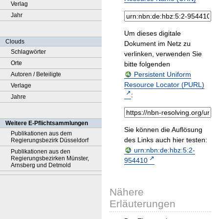
Verlag
Jahr
Um dieses digitale
Clouds
Dokument im Netz zu
Schlagwörter
verlinken, verwenden Sie
Orte
bitte folgenden
Persistent Uniform
Autoren / Beteiligte
Resource Locator (PURL)
Verlage
:
Jahre
Weitere E-Pflichtsammlungen
Sie können die Auflösung
Publikationen aus dem
des Links auch hier testen:
Regierungsbezirk Düsseldorf
urn:nbn:de:hbz:5:2-
Publikationen aus den
Regierungsbezirken Münster,
954410
Arnsberg und Detmold
Nähere
Erläuterungen