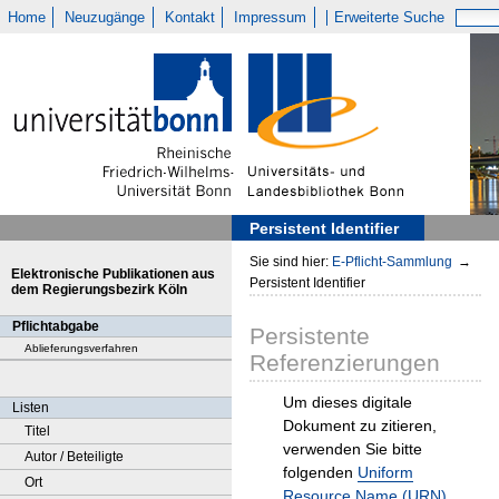
Home
Neuzugänge
Kontakt
Impressum
Erweiterte Suche
Persistent Identifier
Sie sind hier:
E-Pflicht-Sammlung
→
Elektronische Publikationen aus
Persistent Identifier
dem Regierungsbezirk Köln
Pflichtabgabe
Persistente
Ablieferungsverfahren
Referenzierungen
Um dieses digitale
Listen
Dokument zu zitieren,
Titel
verwenden Sie bitte
Autor / Beteiligte
folgenden
Uniform
Ort
Resource Name (URN)