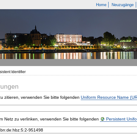
Home
Neuzugänge
istent Identifier
rungen
u zitieren, verwenden Sie bitte folgenden
Uniform Resource Name (U
m Netz zu verlinken, verwenden Sie bitte folgenden
Persistent Uni