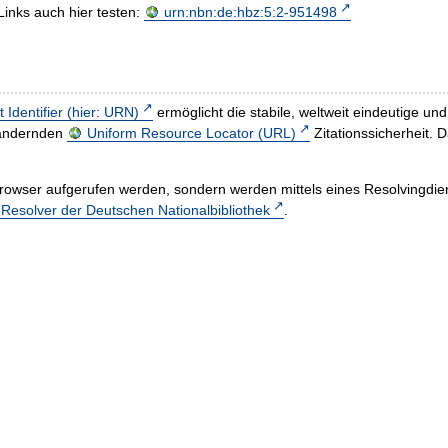
Links auch hier testen:
urn:nbn:de:hbz:5:2-951498
t Identifier (hier: URN)
ermöglicht die stabile, weltweit eindeutige 
h ändernden
Uniform Resource Locator (URL)
Zitationssicherheit. 
rowser aufgerufen werden, sondern werden mittels eines Resolvingdiens
esolver der Deutschen Nationalbibliothek
.