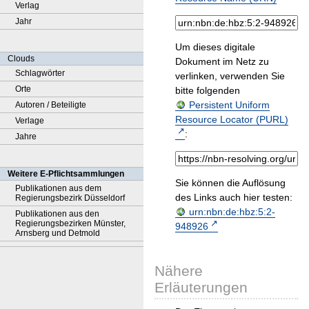
Verlag
Jahr
Um dieses digitale
Clouds
Dokument im Netz zu
Schlagwörter
verlinken, verwenden Sie
Orte
bitte folgenden
Persistent Uniform
Autoren / Beteiligte
Resource Locator (PURL)
Verlage
:
Jahre
Weitere E-Pflichtsammlungen
Sie können die Auflösung
Publikationen aus dem
des Links auch hier testen:
Regierungsbezirk Düsseldorf
urn:nbn:de:hbz:5:2-
Publikationen aus den
Regierungsbezirken Münster,
948926
Arnsberg und Detmold
Nähere
Erläuterungen