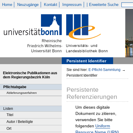
Home
Neuzugänge
Kontakt
Impressum
Erweiterte Suche
Persistent Identifier
Sie sind hier:
E-Pflicht-Sammlung
→
Elektronische Publikationen aus
Persistent Identifier
dem Regierungsbezirk Köln
Pflichtabgabe
Persistente
Ablieferungsverfahren
Referenzierungen
Um dieses digitale
Listen
Dokument zu zitieren,
Titel
verwenden Sie bitte
Autor / Beteiligte
folgenden
Uniform
Ort
Resource Name (URN)