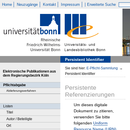
Home
Neuzugänge
Kontakt
Impressum
Erweiterte Suche
Persistent Identifier
Sie sind hier:
E-Pflicht-Sammlung
→
Elektronische Publikationen aus
Persistent Identifier
dem Regierungsbezirk Köln
Pflichtabgabe
Persistente
Ablieferungsverfahren
Referenzierungen
Um dieses digitale
Listen
Dokument zu zitieren,
Titel
verwenden Sie bitte
Autor / Beteiligte
folgenden
Uniform
Ort
Resource Name (URN)