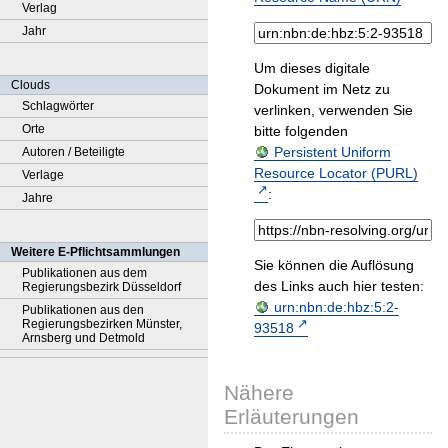
Verlag
Jahr
Um dieses digitale
Clouds
Dokument im Netz zu
Schlagwörter
verlinken, verwenden Sie
Orte
bitte folgenden
Persistent Uniform
Autoren / Beteiligte
Resource Locator (PURL)
Verlage
:
Jahre
Weitere E-Pflichtsammlungen
Sie können die Auflösung
Publikationen aus dem
des Links auch hier testen:
Regierungsbezirk Düsseldorf
urn:nbn:de:hbz:5:2-
Publikationen aus den
Regierungsbezirken Münster,
93518
Arnsberg und Detmold
Nähere
Erläuterungen