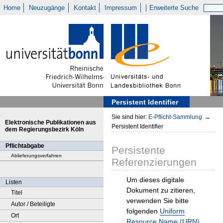
Home
Neuzugänge
Kontakt
Impressum
Erweiterte Suche
Persistent Identifier
Sie sind hier:
E-Pflicht-Sammlung
→
Elektronische Publikationen aus
Persistent Identifier
dem Regierungsbezirk Köln
Pflichtabgabe
Persistente
Ablieferungsverfahren
Referenzierungen
Um dieses digitale
Listen
Dokument zu zitieren,
Titel
verwenden Sie bitte
Autor / Beteiligte
folgenden
Uniform
Ort
Resource Name (URN)