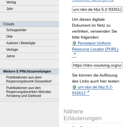
Verlag
Jahr
Um dieses digitale
Clouds
Dokument im Netz zu
Schlagwörter
verlinken, verwenden Sie
Orte
bitte folgenden
Persistent Uniform
Autoren / Beteiligte
Resource Locator (PURL)
Verlage
:
Jahre
Weitere E-Pflichtsammlungen
Sie können die Auflösung
Publikationen aus dem
des Links auch hier testen:
Regierungsbezirk Düsseldorf
urn:nbn:de:hbz:5:2-
Publikationen aus den
Regierungsbezirken Münster,
932612
Arnsberg und Detmold
Nähere
Erläuterungen