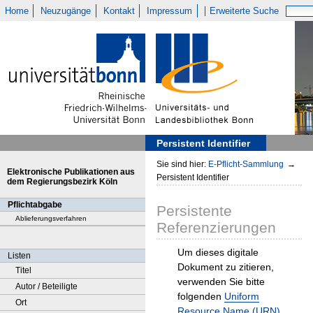
Home
Neuzugänge
Kontakt
Impressum
Erweiterte Suche
Persistent Identifier
Sie sind hier:
E-Pflicht-Sammlung
→
Elektronische Publikationen aus
Persistent Identifier
dem Regierungsbezirk Köln
Pflichtabgabe
Persistente
Ablieferungsverfahren
Referenzierungen
Um dieses digitale
Listen
Dokument zu zitieren,
Titel
verwenden Sie bitte
Autor / Beteiligte
folgenden
Uniform
Ort
Resource Name (URN)