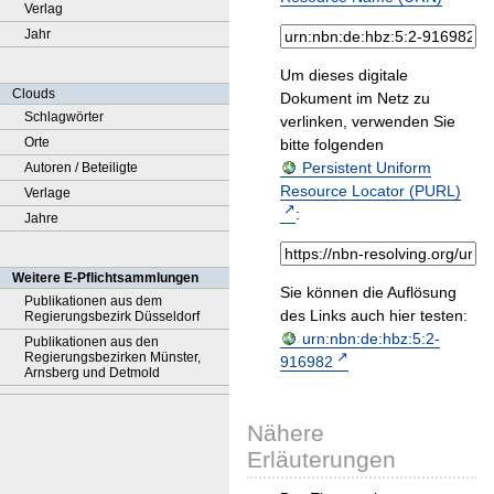
Verlag
Jahr
Um dieses digitale
Clouds
Dokument im Netz zu
Schlagwörter
verlinken, verwenden Sie
Orte
bitte folgenden
Persistent Uniform
Autoren / Beteiligte
Resource Locator (PURL)
Verlage
:
Jahre
Weitere E-Pflichtsammlungen
Sie können die Auflösung
Publikationen aus dem
des Links auch hier testen:
Regierungsbezirk Düsseldorf
urn:nbn:de:hbz:5:2-
Publikationen aus den
Regierungsbezirken Münster,
916982
Arnsberg und Detmold
Nähere
Erläuterungen