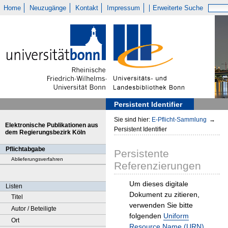
Home
Neuzugänge
Kontakt
Impressum
Erweiterte Suche
Persistent Identifier
Sie sind hier:
E-Pflicht-Sammlung
→
Elektronische Publikationen aus
Persistent Identifier
dem Regierungsbezirk Köln
Pflichtabgabe
Persistente
Ablieferungsverfahren
Referenzierungen
Um dieses digitale
Listen
Dokument zu zitieren,
Titel
verwenden Sie bitte
Autor / Beteiligte
folgenden
Uniform
Ort
Resource Name (URN)