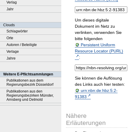
Verlag
Jahr
Um dieses digitale
Clouds
Dokument im Netz zu
Schlagwörter
verlinken, verwenden Sie
Orte
bitte folgenden
Persistent Uniform
Autoren / Beteiligte
Resource Locator (PURL)
Verlage
:
Jahre
Weitere E-Pflichtsammlungen
Sie können die Auflösung
Publikationen aus dem
des Links auch hier testen:
Regierungsbezirk Düsseldorf
urn:nbn:de:hbz:5:2-
Publikationen aus den
Regierungsbezirken Münster,
91383
Arnsberg und Detmold
Nähere
Erläuterungen