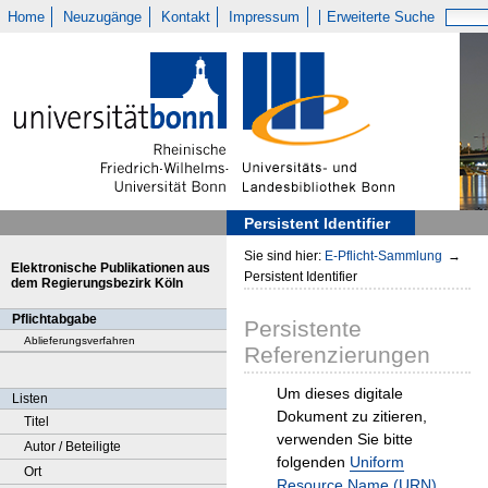
Home
Neuzugänge
Kontakt
Impressum
Erweiterte Suche
Persistent Identifier
Sie sind hier:
E-Pflicht-Sammlung
→
Elektronische Publikationen aus
Persistent Identifier
dem Regierungsbezirk Köln
Pflichtabgabe
Persistente
Ablieferungsverfahren
Referenzierungen
Um dieses digitale
Listen
Dokument zu zitieren,
Titel
verwenden Sie bitte
Autor / Beteiligte
folgenden
Uniform
Ort
Resource Name (URN)