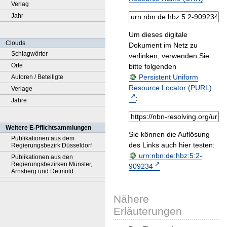
Verlag
Jahr
Um dieses digitale
Clouds
Dokument im Netz zu
Schlagwörter
verlinken, verwenden Sie
Orte
bitte folgenden
Persistent Uniform
Autoren / Beteiligte
Resource Locator (PURL)
Verlage
:
Jahre
Weitere E-Pflichtsammlungen
Sie können die Auflösung
Publikationen aus dem
des Links auch hier testen:
Regierungsbezirk Düsseldorf
urn:nbn:de:hbz:5:2-
Publikationen aus den
Regierungsbezirken Münster,
909234
Arnsberg und Detmold
Nähere
Erläuterungen