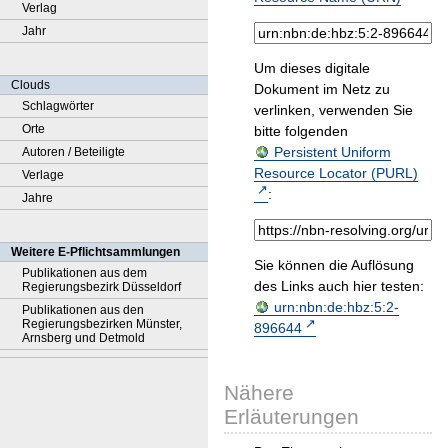
Verlag
Jahr
Um dieses digitale
Clouds
Dokument im Netz zu
Schlagwörter
verlinken, verwenden Sie
Orte
bitte folgenden
Persistent Uniform
Autoren / Beteiligte
Resource Locator (PURL)
Verlage
:
Jahre
Weitere E-Pflichtsammlungen
Sie können die Auflösung
Publikationen aus dem
des Links auch hier testen:
Regierungsbezirk Düsseldorf
urn:nbn:de:hbz:5:2-
Publikationen aus den
Regierungsbezirken Münster,
896644
Arnsberg und Detmold
Nähere
Erläuterungen