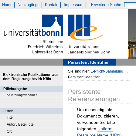
Home
Neuzugänge
Kontakt
Impressum
Erweiterte Suche
Persistent Identifier
Sie sind hier:
E-Pflicht-Sammlung
→
Elektronische Publikationen aus
Persistent Identifier
dem Regierungsbezirk Köln
Pflichtabgabe
Persistente
Ablieferungsverfahren
Referenzierungen
Um dieses digitale
Listen
Dokument zu zitieren,
Titel
verwenden Sie bitte
Autor / Beteiligte
folgenden
Uniform
Ort
Resource Name (URN)