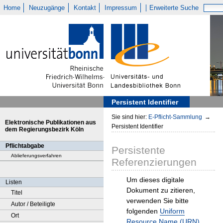
Home
Neuzugänge
Kontakt
Impressum
Erweiterte Suche
Persistent Identifier
Sie sind hier:
E-Pflicht-Sammlung
→
Elektronische Publikationen aus
Persistent Identifier
dem Regierungsbezirk Köln
Pflichtabgabe
Persistente
Ablieferungsverfahren
Referenzierungen
Um dieses digitale
Listen
Dokument zu zitieren,
Titel
verwenden Sie bitte
Autor / Beteiligte
folgenden
Uniform
Ort
Resource Name (URN)