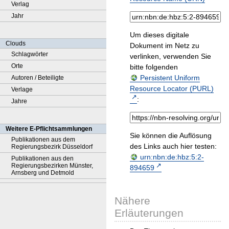
Verlag
Jahr
Um dieses digitale
Clouds
Dokument im Netz zu
Schlagwörter
verlinken, verwenden Sie
Orte
bitte folgenden
Persistent Uniform
Autoren / Beteiligte
Resource Locator (PURL)
Verlage
:
Jahre
Weitere E-Pflichtsammlungen
Sie können die Auflösung
Publikationen aus dem
des Links auch hier testen:
Regierungsbezirk Düsseldorf
urn:nbn:de:hbz:5:2-
Publikationen aus den
Regierungsbezirken Münster,
894659
Arnsberg und Detmold
Nähere
Erläuterungen