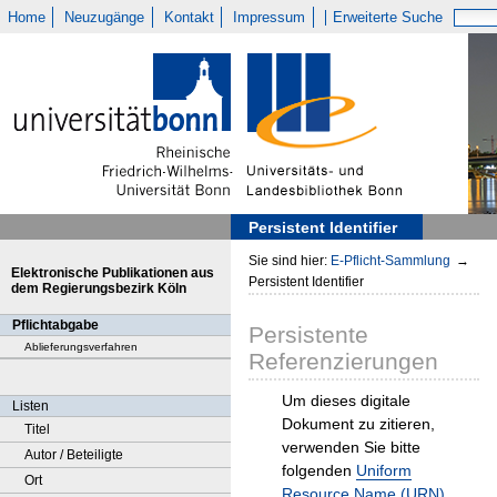
Home
Neuzugänge
Kontakt
Impressum
Erweiterte Suche
Persistent Identifier
Sie sind hier:
E-Pflicht-Sammlung
→
Elektronische Publikationen aus
Persistent Identifier
dem Regierungsbezirk Köln
Pflichtabgabe
Persistente
Ablieferungsverfahren
Referenzierungen
Um dieses digitale
Listen
Dokument zu zitieren,
Titel
verwenden Sie bitte
Autor / Beteiligte
folgenden
Uniform
Ort
Resource Name (URN)