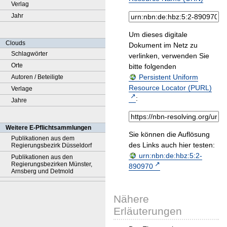
Verlag
Jahr
Um dieses digitale
Clouds
Dokument im Netz zu
Schlagwörter
verlinken, verwenden Sie
Orte
bitte folgenden
Persistent Uniform
Autoren / Beteiligte
Resource Locator (PURL)
Verlage
:
Jahre
Weitere E-Pflichtsammlungen
Sie können die Auflösung
Publikationen aus dem
des Links auch hier testen:
Regierungsbezirk Düsseldorf
urn:nbn:de:hbz:5:2-
Publikationen aus den
Regierungsbezirken Münster,
890970
Arnsberg und Detmold
Nähere
Erläuterungen