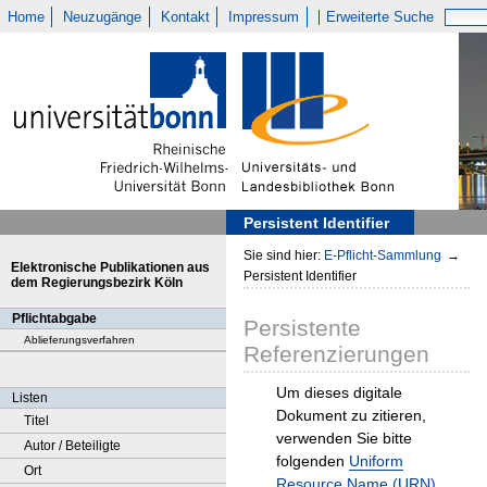
Home
Neuzugänge
Kontakt
Impressum
Erweiterte Suche
Persistent Identifier
Sie sind hier:
E-Pflicht-Sammlung
→
Elektronische Publikationen aus
Persistent Identifier
dem Regierungsbezirk Köln
Pflichtabgabe
Persistente
Ablieferungsverfahren
Referenzierungen
Um dieses digitale
Listen
Dokument zu zitieren,
Titel
verwenden Sie bitte
Autor / Beteiligte
folgenden
Uniform
Ort
Resource Name (URN)