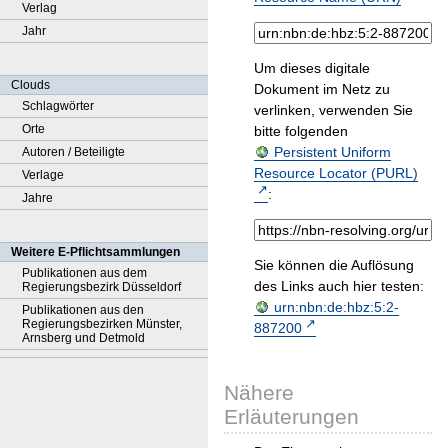
Verlag
Jahr
Um dieses digitale
Clouds
Dokument im Netz zu
Schlagwörter
verlinken, verwenden Sie
Orte
bitte folgenden
Persistent Uniform
Autoren / Beteiligte
Resource Locator (PURL)
Verlage
:
Jahre
Weitere E-Pflichtsammlungen
Sie können die Auflösung
Publikationen aus dem
des Links auch hier testen:
Regierungsbezirk Düsseldorf
urn:nbn:de:hbz:5:2-
Publikationen aus den
Regierungsbezirken Münster,
887200
Arnsberg und Detmold
Nähere
Erläuterungen