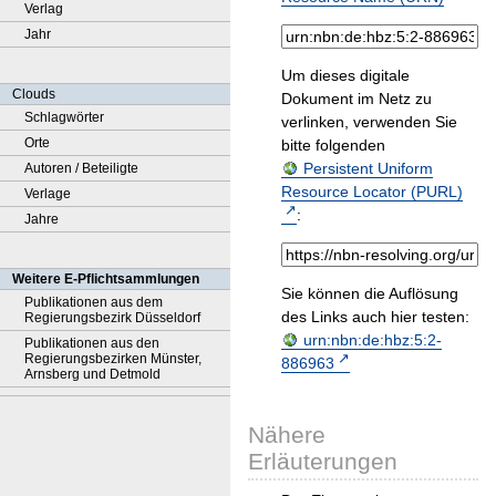
Verlag
Jahr
Um dieses digitale
Clouds
Dokument im Netz zu
Schlagwörter
verlinken, verwenden Sie
Orte
bitte folgenden
Persistent Uniform
Autoren / Beteiligte
Resource Locator (PURL)
Verlage
:
Jahre
Weitere E-Pflichtsammlungen
Sie können die Auflösung
Publikationen aus dem
des Links auch hier testen:
Regierungsbezirk Düsseldorf
urn:nbn:de:hbz:5:2-
Publikationen aus den
Regierungsbezirken Münster,
886963
Arnsberg und Detmold
Nähere
Erläuterungen