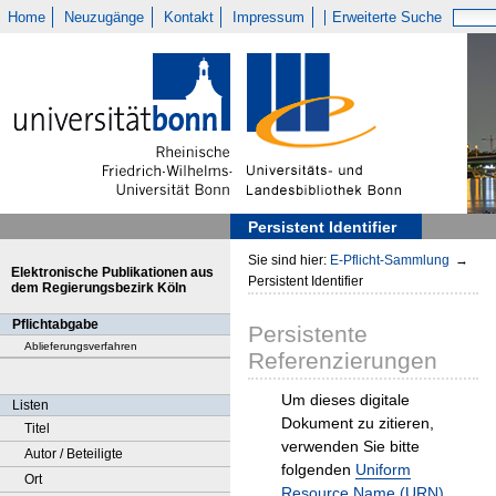
Home
Neuzugänge
Kontakt
Impressum
Erweiterte Suche
Persistent Identifier
Sie sind hier:
E-Pflicht-Sammlung
→
Elektronische Publikationen aus
Persistent Identifier
dem Regierungsbezirk Köln
Pflichtabgabe
Persistente
Ablieferungsverfahren
Referenzierungen
Um dieses digitale
Listen
Dokument zu zitieren,
Titel
verwenden Sie bitte
Autor / Beteiligte
folgenden
Uniform
Ort
Resource Name (URN)