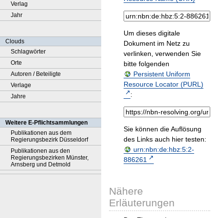
Verlag
Jahr
Um dieses digitale
Clouds
Dokument im Netz zu
Schlagwörter
verlinken, verwenden Sie
Orte
bitte folgenden
Persistent Uniform
Autoren / Beteiligte
Resource Locator (PURL)
Verlage
:
Jahre
Weitere E-Pflichtsammlungen
Sie können die Auflösung
Publikationen aus dem
des Links auch hier testen:
Regierungsbezirk Düsseldorf
urn:nbn:de:hbz:5:2-
Publikationen aus den
Regierungsbezirken Münster,
886261
Arnsberg und Detmold
Nähere
Erläuterungen