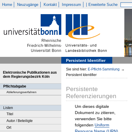
Home
Neuzugänge
Kontakt
Impressum
Erweiterte Suche
Persistent Identifier
Sie sind hier:
E-Pflicht-Sammlung
→
Elektronische Publikationen aus
Persistent Identifier
dem Regierungsbezirk Köln
Pflichtabgabe
Persistente
Ablieferungsverfahren
Referenzierungen
Um dieses digitale
Listen
Dokument zu zitieren,
Titel
verwenden Sie bitte
Autor / Beteiligte
folgenden
Uniform
Ort
Resource Name (URN)