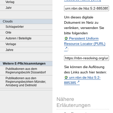
Verlag
Jahr
Um dieses digitale
Clouds
Dokument im Netz zu
Schlagwörter
verlinken, verwenden Sie
Orte
bitte folgenden
Persistent Uniform
Autoren / Beteiligte
Resource Locator (PURL)
Verlage
:
Jahre
Weitere E-Pflichtsammlungen
Sie können die Auflösung
Publikationen aus dem
des Links auch hier testen:
Regierungsbezirk Düsseldorf
urn:nbn:de:hbz:5:2-
Publikationen aus den
Regierungsbezirken Münster,
885385
Arnsberg und Detmold
Nähere
Erläuterungen