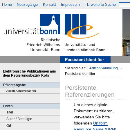
Home
Neuzugänge
Kontakt
Impressum
Erweiterte Suche
Persistent Identifier
Sie sind hier:
E-Pflicht-Sammlung
→
Elektronische Publikationen aus
Persistent Identifier
dem Regierungsbezirk Köln
Pflichtabgabe
Persistente
Ablieferungsverfahren
Referenzierungen
Um dieses digitale
Listen
Dokument zu zitieren,
Titel
verwenden Sie bitte
Autor / Beteiligte
folgenden
Uniform
Ort
Resource Name (URN)