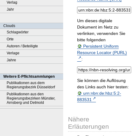
Verlag
Jahr
Um dieses digitale
Clouds
Dokument im Netz zu
Schlagwörter
verlinken, verwenden Sie
Orte
bitte folgenden
Persistent Uniform
Autoren / Beteiligte
Resource Locator (PURL)
Verlage
:
Jahre
Weitere E-Pflichtsammlungen
Sie können die Auflösung
Publikationen aus dem
des Links auch hier testen:
Regierungsbezirk Düsseldorf
urn:nbn:de:hbz:5:2-
Publikationen aus den
Regierungsbezirken Münster,
883531
Arnsberg und Detmold
Nähere
Erläuterungen