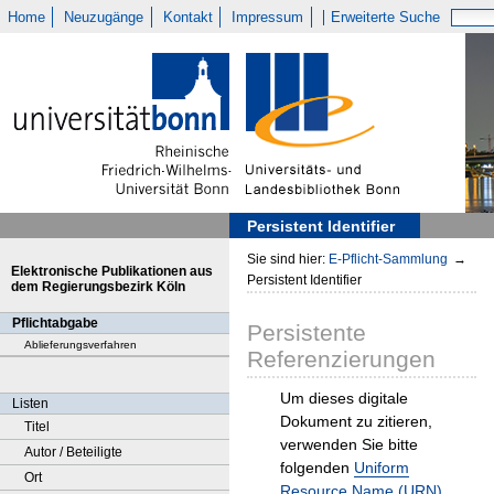
Home
Neuzugänge
Kontakt
Impressum
Erweiterte Suche
Persistent Identifier
Sie sind hier:
E-Pflicht-Sammlung
→
Elektronische Publikationen aus
Persistent Identifier
dem Regierungsbezirk Köln
Pflichtabgabe
Persistente
Ablieferungsverfahren
Referenzierungen
Um dieses digitale
Listen
Dokument zu zitieren,
Titel
verwenden Sie bitte
Autor / Beteiligte
folgenden
Uniform
Ort
Resource Name (URN)