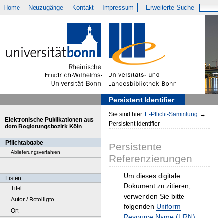
Home
Neuzugänge
Kontakt
Impressum
Erweiterte Suche
Persistent Identifier
Sie sind hier:
E-Pflicht-Sammlung
→
Elektronische Publikationen aus
Persistent Identifier
dem Regierungsbezirk Köln
Pflichtabgabe
Persistente
Ablieferungsverfahren
Referenzierungen
Um dieses digitale
Listen
Dokument zu zitieren,
Titel
verwenden Sie bitte
Autor / Beteiligte
folgenden
Uniform
Ort
Resource Name (URN)