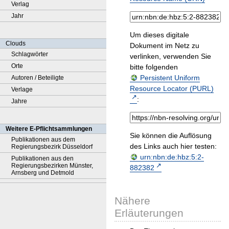
Verlag
Jahr
Um dieses digitale
Clouds
Dokument im Netz zu
Schlagwörter
verlinken, verwenden Sie
Orte
bitte folgenden
Persistent Uniform
Autoren / Beteiligte
Resource Locator (PURL)
Verlage
:
Jahre
Weitere E-Pflichtsammlungen
Sie können die Auflösung
Publikationen aus dem
des Links auch hier testen:
Regierungsbezirk Düsseldorf
urn:nbn:de:hbz:5:2-
Publikationen aus den
Regierungsbezirken Münster,
882382
Arnsberg und Detmold
Nähere
Erläuterungen