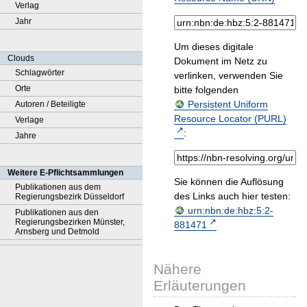
Verlag
Jahr
Um dieses digitale
Clouds
Dokument im Netz zu
Schlagwörter
verlinken, verwenden Sie
Orte
bitte folgenden
Persistent Uniform
Autoren / Beteiligte
Resource Locator (PURL)
Verlage
:
Jahre
Weitere E-Pflichtsammlungen
Sie können die Auflösung
Publikationen aus dem
des Links auch hier testen:
Regierungsbezirk Düsseldorf
urn:nbn:de:hbz:5:2-
Publikationen aus den
Regierungsbezirken Münster,
881471
Arnsberg und Detmold
Nähere
Erläuterungen