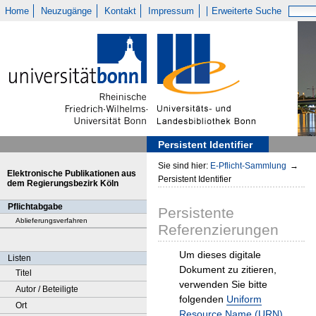
Home
Neuzugänge
Kontakt
Impressum
Erweiterte Suche
Persistent Identifier
Sie sind hier:
E-Pflicht-Sammlung
→
Elektronische Publikationen aus
Persistent Identifier
dem Regierungsbezirk Köln
Pflichtabgabe
Persistente
Ablieferungsverfahren
Referenzierungen
Um dieses digitale
Listen
Dokument zu zitieren,
Titel
verwenden Sie bitte
Autor / Beteiligte
folgenden
Uniform
Ort
Resource Name (URN)