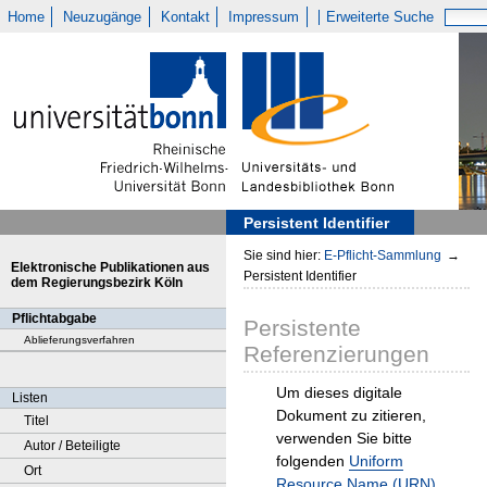
Home
Neuzugänge
Kontakt
Impressum
Erweiterte Suche
Persistent Identifier
Sie sind hier:
E-Pflicht-Sammlung
→
Elektronische Publikationen aus
Persistent Identifier
dem Regierungsbezirk Köln
Pflichtabgabe
Persistente
Ablieferungsverfahren
Referenzierungen
Um dieses digitale
Listen
Dokument zu zitieren,
Titel
verwenden Sie bitte
Autor / Beteiligte
folgenden
Uniform
Ort
Resource Name (URN)