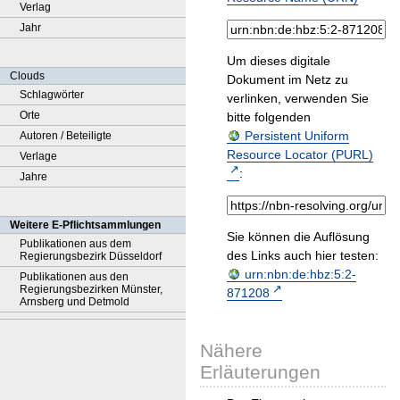
Verlag
Jahr
Um dieses digitale
Clouds
Dokument im Netz zu
Schlagwörter
verlinken, verwenden Sie
Orte
bitte folgenden
Persistent Uniform
Autoren / Beteiligte
Resource Locator (PURL)
Verlage
:
Jahre
Weitere E-Pflichtsammlungen
Sie können die Auflösung
Publikationen aus dem
des Links auch hier testen:
Regierungsbezirk Düsseldorf
urn:nbn:de:hbz:5:2-
Publikationen aus den
Regierungsbezirken Münster,
871208
Arnsberg und Detmold
Nähere
Erläuterungen