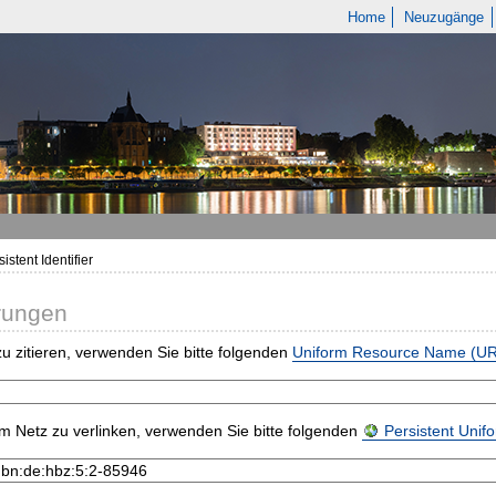
Home
Neuzugänge
istent Identifier
rungen
u zitieren, verwenden Sie bitte folgenden
Uniform Resource Name (U
m Netz zu verlinken, verwenden Sie bitte folgenden
Persistent Uni