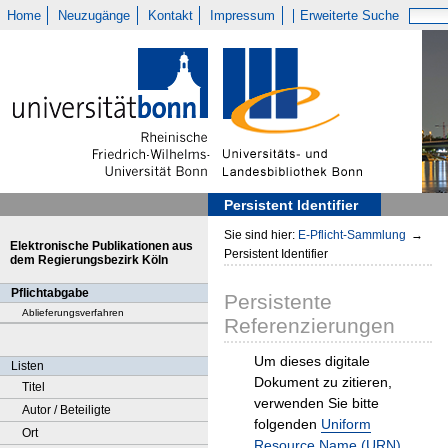
Home
Neuzugänge
Kontakt
Impressum
Erweiterte Suche
Persistent Identifier
Sie sind hier:
E-Pflicht-Sammlung
→
Elektronische Publikationen aus
Persistent Identifier
dem Regierungsbezirk Köln
Pflichtabgabe
Persistente
Ablieferungsverfahren
Referenzierungen
Um dieses digitale
Listen
Dokument zu zitieren,
Titel
verwenden Sie bitte
Autor / Beteiligte
folgenden
Uniform
Ort
Resource Name (URN)