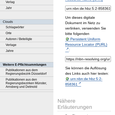
Verlag
Jahr
Um dieses digitale
Clouds
Dokument im Netz zu
Schlagwörter
verlinken, verwenden Sie
Orte
bitte folgenden
Persistent Uniform
Autoren / Beteiligte
Resource Locator (PURL)
Verlage
:
Jahre
Weitere E-Pflichtsammlungen
Sie können die Auflösung
Publikationen aus dem
des Links auch hier testen:
Regierungsbezirk Düsseldorf
urn:nbn:de:hbz:5:2-
Publikationen aus den
Regierungsbezirken Münster,
858361
Arnsberg und Detmold
Nähere
Erläuterungen