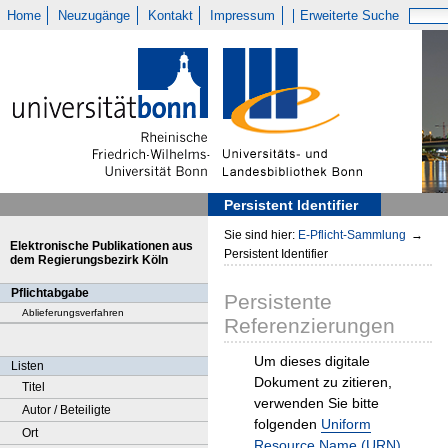
Home
Neuzugänge
Kontakt
Impressum
Erweiterte Suche
Persistent Identifier
Sie sind hier:
E-Pflicht-Sammlung
→
Elektronische Publikationen aus
Persistent Identifier
dem Regierungsbezirk Köln
Pflichtabgabe
Persistente
Ablieferungsverfahren
Referenzierungen
Um dieses digitale
Listen
Dokument zu zitieren,
Titel
verwenden Sie bitte
Autor / Beteiligte
folgenden
Uniform
Ort
Resource Name (URN)