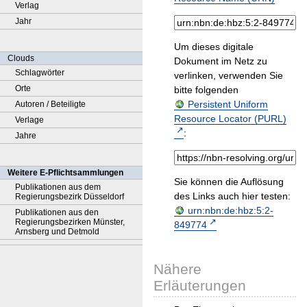
Verlag
Jahr
Um dieses digitale
Clouds
Dokument im Netz zu
Schlagwörter
verlinken, verwenden Sie
Orte
bitte folgenden
Persistent Uniform
Autoren / Beteiligte
Resource Locator (PURL)
Verlage
:
Jahre
Weitere E-Pflichtsammlungen
Sie können die Auflösung
Publikationen aus dem
des Links auch hier testen:
Regierungsbezirk Düsseldorf
urn:nbn:de:hbz:5:2-
Publikationen aus den
Regierungsbezirken Münster,
849774
Arnsberg und Detmold
Nähere
Erläuterungen