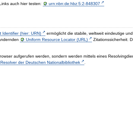
Links auch hier testen:
urn:nbn:de:hbz:5:2-848307
t Identifier (hier: URN)
ermöglicht die stabile, weltweit eindeutige 
h ändernden
Uniform Resource Locator (URL)
Zitationssicherheit. 
rowser aufgerufen werden, sondern werden mittels eines Resolvingdiens
esolver der Deutschen Nationalbibliothek
.