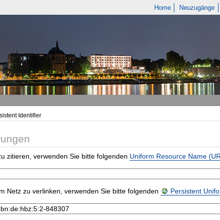
Home
Neuzugänge
istent Identifier
rungen
u zitieren, verwenden Sie bitte folgenden
Uniform Resource Name (U
m Netz zu verlinken, verwenden Sie bitte folgenden
Persistent Uni