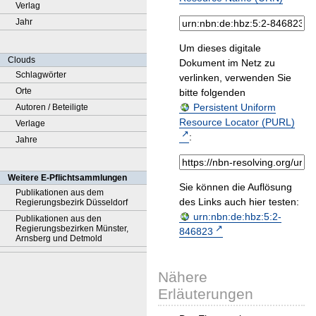
Verlag
Jahr
Um dieses digitale
Clouds
Dokument im Netz zu
Schlagwörter
verlinken, verwenden Sie
Orte
bitte folgenden
Persistent Uniform
Autoren / Beteiligte
Resource Locator (PURL)
Verlage
:
Jahre
Weitere E-Pflichtsammlungen
Sie können die Auflösung
Publikationen aus dem
des Links auch hier testen:
Regierungsbezirk Düsseldorf
urn:nbn:de:hbz:5:2-
Publikationen aus den
Regierungsbezirken Münster,
846823
Arnsberg und Detmold
Nähere
Erläuterungen