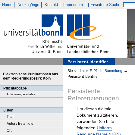
Home
Neuzugänge
Kontakt
Impressum
Erweiterte Suche
Persistent Identifier
Sie sind hier:
E-Pflicht-Sammlung
→
Elektronische Publikationen aus
Persistent Identifier
dem Regierungsbezirk Köln
Pflichtabgabe
Persistente
Ablieferungsverfahren
Referenzierungen
Um dieses digitale
Listen
Dokument zu zitieren,
Titel
verwenden Sie bitte
Autor / Beteiligte
folgenden
Uniform
Ort
Resource Name (URN)