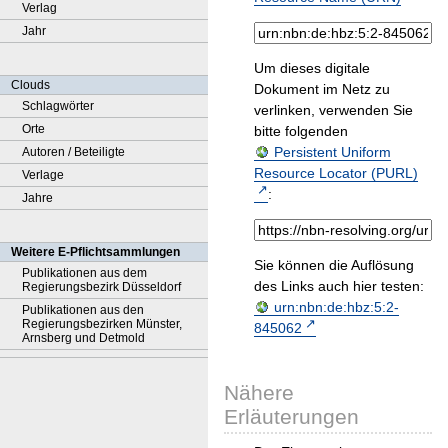
Verlag
Jahr
Um dieses digitale
Clouds
Dokument im Netz zu
Schlagwörter
verlinken, verwenden Sie
Orte
bitte folgenden
Persistent Uniform
Autoren / Beteiligte
Resource Locator (PURL)
Verlage
:
Jahre
Weitere E-Pflichtsammlungen
Sie können die Auflösung
Publikationen aus dem
des Links auch hier testen:
Regierungsbezirk Düsseldorf
urn:nbn:de:hbz:5:2-
Publikationen aus den
Regierungsbezirken Münster,
845062
Arnsberg und Detmold
Nähere
Erläuterungen