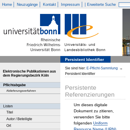
Home
Neuzugänge
Kontakt
Impressum
Erweiterte Suche
Persistent Identifier
Sie sind hier:
E-Pflicht-Sammlung
→
Elektronische Publikationen aus
Persistent Identifier
dem Regierungsbezirk Köln
Pflichtabgabe
Persistente
Ablieferungsverfahren
Referenzierungen
Um dieses digitale
Listen
Dokument zu zitieren,
Titel
verwenden Sie bitte
Autor / Beteiligte
folgenden
Uniform
Ort
Resource Name (URN)