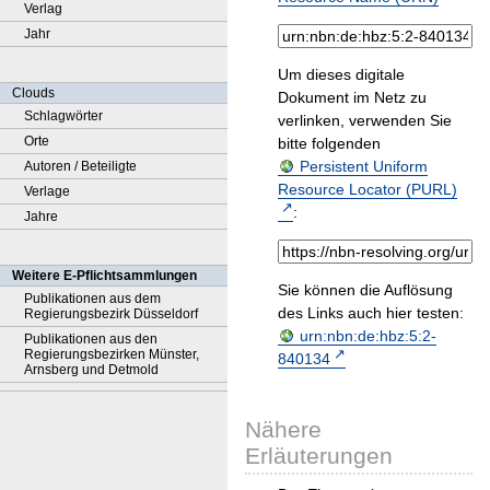
Verlag
Jahr
Um dieses digitale
Clouds
Dokument im Netz zu
Schlagwörter
verlinken, verwenden Sie
Orte
bitte folgenden
Persistent Uniform
Autoren / Beteiligte
Resource Locator (PURL)
Verlage
:
Jahre
Weitere E-Pflichtsammlungen
Sie können die Auflösung
Publikationen aus dem
des Links auch hier testen:
Regierungsbezirk Düsseldorf
urn:nbn:de:hbz:5:2-
Publikationen aus den
Regierungsbezirken Münster,
840134
Arnsberg und Detmold
Nähere
Erläuterungen