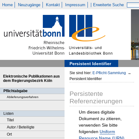
Home
Neuzugänge
Kontakt
Impressum
Erweiterte Suche
Persistent Identifier
Sie sind hier:
E-Pflicht-Sammlung
→
Elektronische Publikationen aus
Persistent Identifier
dem Regierungsbezirk Köln
Pflichtabgabe
Persistente
Ablieferungsverfahren
Referenzierungen
Um dieses digitale
Listen
Dokument zu zitieren,
Titel
verwenden Sie bitte
Autor / Beteiligte
folgenden
Uniform
Ort
Resource Name (URN)