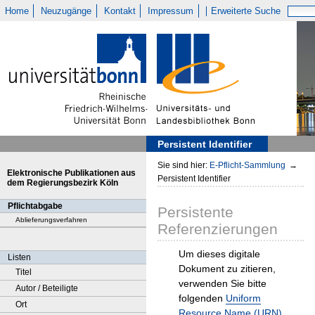
Home
Neuzugänge
Kontakt
Impressum
Erweiterte Suche
Persistent Identifier
Sie sind hier:
E-Pflicht-Sammlung
→
Elektronische Publikationen aus
Persistent Identifier
dem Regierungsbezirk Köln
Pflichtabgabe
Persistente
Ablieferungsverfahren
Referenzierungen
Um dieses digitale
Listen
Dokument zu zitieren,
Titel
verwenden Sie bitte
Autor / Beteiligte
folgenden
Uniform
Ort
Resource Name (URN)