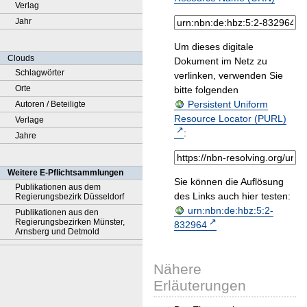
Verlag
Jahr
Um dieses digitale
Clouds
Dokument im Netz zu
Schlagwörter
verlinken, verwenden Sie
Orte
bitte folgenden
Persistent Uniform
Autoren / Beteiligte
Resource Locator (PURL)
Verlage
:
Jahre
Weitere E-Pflichtsammlungen
Sie können die Auflösung
Publikationen aus dem
des Links auch hier testen:
Regierungsbezirk Düsseldorf
urn:nbn:de:hbz:5:2-
Publikationen aus den
Regierungsbezirken Münster,
832964
Arnsberg und Detmold
Nähere
Erläuterungen