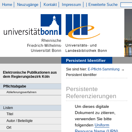
Home
Neuzugänge
Kontakt
Impressum
Erweiterte Suche
Persistent Identifier
Sie sind hier:
E-Pflicht-Sammlung
→
Elektronische Publikationen aus
Persistent Identifier
dem Regierungsbezirk Köln
Pflichtabgabe
Persistente
Ablieferungsverfahren
Referenzierungen
Um dieses digitale
Listen
Dokument zu zitieren,
Titel
verwenden Sie bitte
Autor / Beteiligte
folgenden
Uniform
Ort
Resource Name (URN)