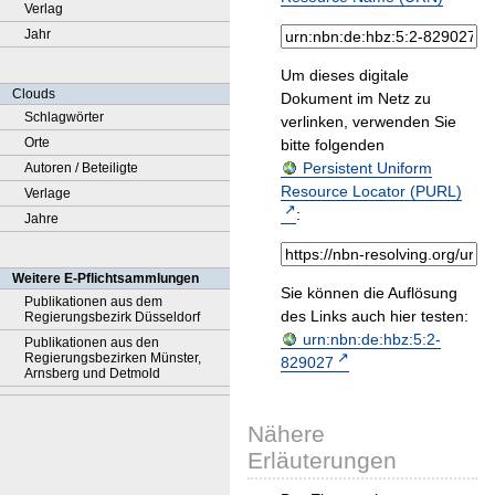
Verlag
Jahr
Um dieses digitale
Clouds
Dokument im Netz zu
Schlagwörter
verlinken, verwenden Sie
Orte
bitte folgenden
Persistent Uniform
Autoren / Beteiligte
Resource Locator (PURL)
Verlage
:
Jahre
Weitere E-Pflichtsammlungen
Sie können die Auflösung
Publikationen aus dem
des Links auch hier testen:
Regierungsbezirk Düsseldorf
urn:nbn:de:hbz:5:2-
Publikationen aus den
Regierungsbezirken Münster,
829027
Arnsberg und Detmold
Nähere
Erläuterungen