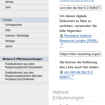
Verlag
Jahr
Um dieses digitale
Clouds
Dokument im Netz zu
Schlagwörter
verlinken, verwenden Sie
Orte
bitte folgenden
Persistent Uniform
Autoren / Beteiligte
Resource Locator (PURL)
Verlage
:
Jahre
Weitere E-Pflichtsammlungen
Sie können die Auflösung
Publikationen aus dem
des Links auch hier testen:
Regierungsbezirk Düsseldorf
urn:nbn:de:hbz:5:2-
Publikationen aus den
Regierungsbezirken Münster,
828477
Arnsberg und Detmold
Nähere
Erläuterungen