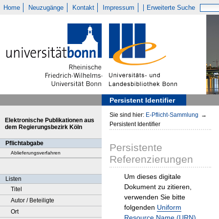
Home
Neuzugänge
Kontakt
Impressum
Erweiterte Suche
Persistent Identifier
Sie sind hier:
E-Pflicht-Sammlung
→
Elektronische Publikationen aus
Persistent Identifier
dem Regierungsbezirk Köln
Pflichtabgabe
Persistente
Ablieferungsverfahren
Referenzierungen
Um dieses digitale
Listen
Dokument zu zitieren,
Titel
verwenden Sie bitte
Autor / Beteiligte
folgenden
Uniform
Ort
Resource Name (URN)