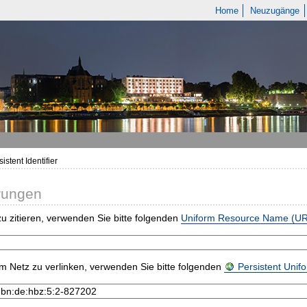
Home
Neuzugänge
istent Identifier
rungen
u zitieren, verwenden Sie bitte folgenden
Uniform Resource Name (U
m Netz zu verlinken, verwenden Sie bitte folgenden
Persistent Uni