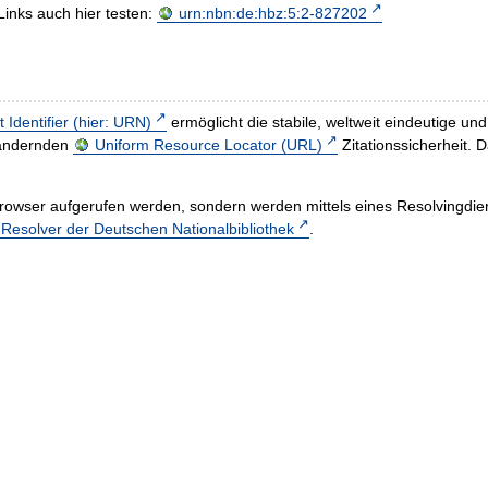
Links auch hier testen:
urn:nbn:de:hbz:5:2-827202
t Identifier (hier: URN)
ermöglicht die stabile, weltweit eindeutige 
h ändernden
Uniform Resource Locator (URL)
Zitationssicherheit. 
rowser aufgerufen werden, sondern werden mittels eines Resolvingdiens
esolver der Deutschen Nationalbibliothek
.