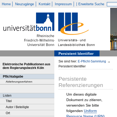
Home
Neuzugänge
Kontakt
Impressum
Erweiterte Suche
Persistent Identifier
Sie sind hier:
E-Pflicht-Sammlung
→
Elektronische Publikationen aus
Persistent Identifier
dem Regierungsbezirk Köln
Pflichtabgabe
Persistente
Ablieferungsverfahren
Referenzierungen
Um dieses digitale
Listen
Dokument zu zitieren,
Titel
verwenden Sie bitte
Autor / Beteiligte
folgenden
Uniform
Ort
Resource Name (URN)