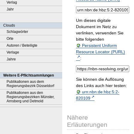
Verlag
Jahr
Um dieses digitale
Clouds
Dokument im Netz zu
Schlagwörter
verlinken, verwenden Sie
Orte
bitte folgenden
Persistent Uniform
Autoren / Beteiligte
Resource Locator (PURL)
Verlage
:
Jahre
Weitere E-Pflichtsammlungen
Sie können die Auflösung
Publikationen aus dem
des Links auch hier testen:
Regierungsbezirk Düsseldorf
urn:nbn:de:hbz:5:2-
Publikationen aus den
Regierungsbezirken Münster,
820109
Arnsberg und Detmold
Nähere
Erläuterungen