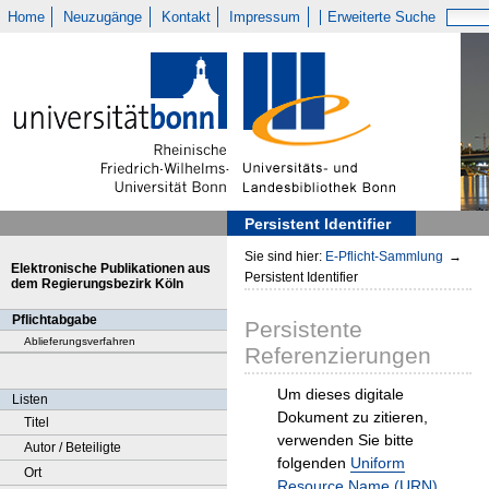
Home
Neuzugänge
Kontakt
Impressum
Erweiterte Suche
Persistent Identifier
Sie sind hier:
E-Pflicht-Sammlung
→
Elektronische Publikationen aus
Persistent Identifier
dem Regierungsbezirk Köln
Pflichtabgabe
Persistente
Ablieferungsverfahren
Referenzierungen
Um dieses digitale
Listen
Dokument zu zitieren,
Titel
verwenden Sie bitte
Autor / Beteiligte
folgenden
Uniform
Ort
Resource Name (URN)