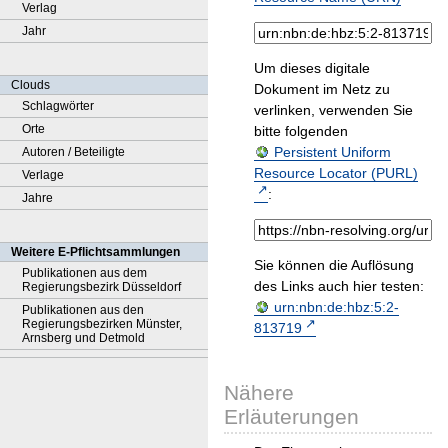
Verlag
Jahr
Um dieses digitale
Clouds
Dokument im Netz zu
Schlagwörter
verlinken, verwenden Sie
Orte
bitte folgenden
Persistent Uniform
Autoren / Beteiligte
Resource Locator (PURL)
Verlage
:
Jahre
Weitere E-Pflichtsammlungen
Sie können die Auflösung
Publikationen aus dem
des Links auch hier testen:
Regierungsbezirk Düsseldorf
urn:nbn:de:hbz:5:2-
Publikationen aus den
Regierungsbezirken Münster,
813719
Arnsberg und Detmold
Nähere
Erläuterungen