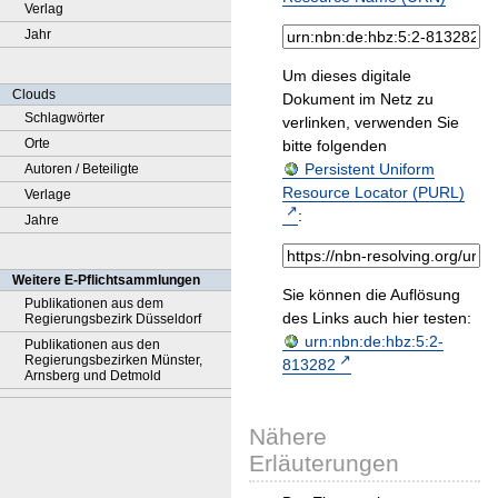
Verlag
Jahr
Um dieses digitale
Clouds
Dokument im Netz zu
Schlagwörter
verlinken, verwenden Sie
Orte
bitte folgenden
Persistent Uniform
Autoren / Beteiligte
Resource Locator (PURL)
Verlage
:
Jahre
Weitere E-Pflichtsammlungen
Sie können die Auflösung
Publikationen aus dem
des Links auch hier testen:
Regierungsbezirk Düsseldorf
urn:nbn:de:hbz:5:2-
Publikationen aus den
Regierungsbezirken Münster,
813282
Arnsberg und Detmold
Nähere
Erläuterungen