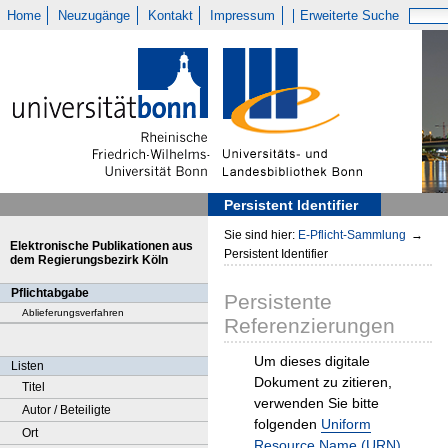
Home
Neuzugänge
Kontakt
Impressum
Erweiterte Suche
Persistent Identifier
Sie sind hier:
E-Pflicht-Sammlung
→
Elektronische Publikationen aus
Persistent Identifier
dem Regierungsbezirk Köln
Pflichtabgabe
Persistente
Ablieferungsverfahren
Referenzierungen
Um dieses digitale
Listen
Dokument zu zitieren,
Titel
verwenden Sie bitte
Autor / Beteiligte
folgenden
Uniform
Ort
Resource Name (URN)