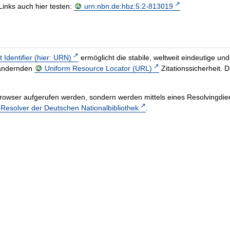
Links auch hier testen:
urn:nbn:de:hbz:5:2-813019
t Identifier (hier: URN)
ermöglicht die stabile, weltweit eindeutige 
h ändernden
Uniform Resource Locator (URL)
Zitationssicherheit. 
rowser aufgerufen werden, sondern werden mittels eines Resolvingdiens
esolver der Deutschen Nationalbibliothek
.