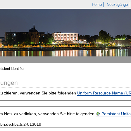
Home
Neuzugänge
istent Identifier
rungen
u zitieren, verwenden Sie bitte folgenden
Uniform Resource Name (U
m Netz zu verlinken, verwenden Sie bitte folgenden
Persistent Uni