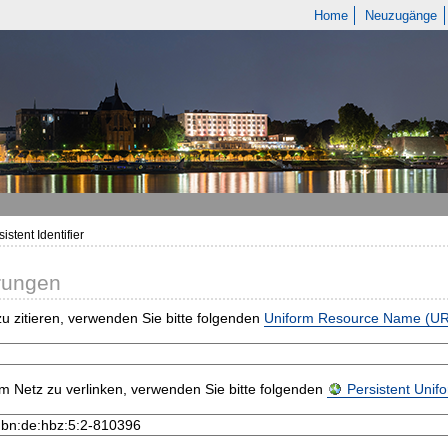
Home
Neuzugänge
istent Identifier
rungen
u zitieren, verwenden Sie bitte folgenden
Uniform Resource Name (U
m Netz zu verlinken, verwenden Sie bitte folgenden
Persistent Uni