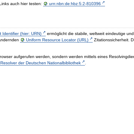
Links auch hier testen:
urn:nbn:de:hbz:5:2-810396
t Identifier (hier: URN)
ermöglicht die stabile, weltweit eindeutige 
h ändernden
Uniform Resource Locator (URL)
Zitationssicherheit. 
rowser aufgerufen werden, sondern werden mittels eines Resolvingdiens
esolver der Deutschen Nationalbibliothek
.