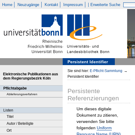
Home
Neuzugänge
Kontakt
Impressum
Erweiterte Suche
Persistent Identifier
Sie sind hier:
E-Pflicht-Sammlung
→
Elektronische Publikationen aus
Persistent Identifier
dem Regierungsbezirk Köln
Pflichtabgabe
Persistente
Ablieferungsverfahren
Referenzierungen
Um dieses digitale
Listen
Dokument zu zitieren,
Titel
verwenden Sie bitte
Autor / Beteiligte
folgenden
Uniform
Ort
Resource Name (URN)