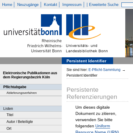
Home
Neuzugänge
Kontakt
Impressum
Erweiterte Suche
Persistent Identifier
Sie sind hier:
E-Pflicht-Sammlung
→
Elektronische Publikationen aus
Persistent Identifier
dem Regierungsbezirk Köln
Pflichtabgabe
Persistente
Ablieferungsverfahren
Referenzierungen
Um dieses digitale
Listen
Dokument zu zitieren,
Titel
verwenden Sie bitte
Autor / Beteiligte
folgenden
Uniform
Ort
Resource Name (URN)