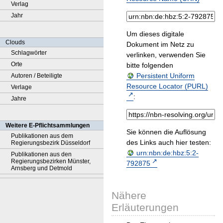
Verlag
Jahr
Um dieses digitale
Clouds
Dokument im Netz zu
Schlagwörter
verlinken, verwenden Sie
Orte
bitte folgenden
Persistent Uniform
Autoren / Beteiligte
Resource Locator (PURL)
Verlage
:
Jahre
Weitere E-Pflichtsammlungen
Sie können die Auflösung
Publikationen aus dem
des Links auch hier testen:
Regierungsbezirk Düsseldorf
urn:nbn:de:hbz:5:2-
Publikationen aus den
Regierungsbezirken Münster,
792875
Arnsberg und Detmold
Nähere
Erläuterungen