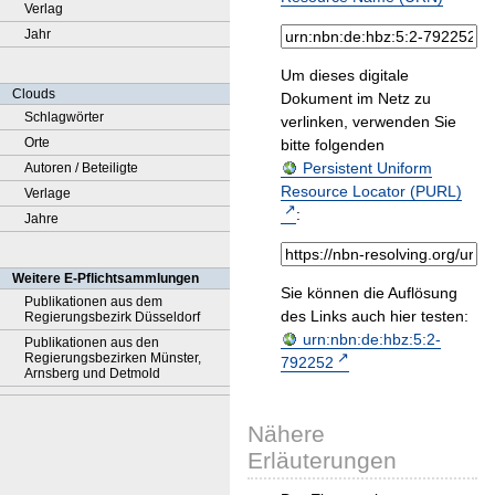
Verlag
Jahr
Um dieses digitale
Clouds
Dokument im Netz zu
Schlagwörter
verlinken, verwenden Sie
Orte
bitte folgenden
Persistent Uniform
Autoren / Beteiligte
Resource Locator (PURL)
Verlage
:
Jahre
Weitere E-Pflichtsammlungen
Sie können die Auflösung
Publikationen aus dem
des Links auch hier testen:
Regierungsbezirk Düsseldorf
urn:nbn:de:hbz:5:2-
Publikationen aus den
Regierungsbezirken Münster,
792252
Arnsberg und Detmold
Nähere
Erläuterungen