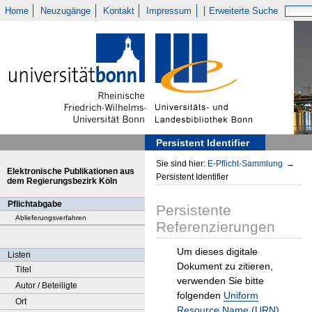
Home
Neuzugänge
Kontakt
Impressum
Erweiterte Suche
Persistent Identifier
Sie sind hier:
E-Pflicht-Sammlung
→
Elektronische Publikationen aus
Persistent Identifier
dem Regierungsbezirk Köln
Pflichtabgabe
Persistente
Ablieferungsverfahren
Referenzierungen
Um dieses digitale
Listen
Dokument zu zitieren,
Titel
verwenden Sie bitte
Autor / Beteiligte
folgenden
Uniform
Ort
Resource Name (URN)