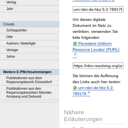
Verlag
Jahr
Um dieses digitale
Clouds
Dokument im Netz zu
Schlagwörter
verlinken, verwenden Sie
Orte
bitte folgenden
Persistent Uniform
Autoren / Beteiligte
Resource Locator (PURL)
Verlage
:
Jahre
Weitere E-Pflichtsammlungen
Sie können die Auflösung
Publikationen aus dem
des Links auch hier testen:
Regierungsbezirk Düsseldorf
urn:nbn:de:hbz:5:2-
Publikationen aus den
Regierungsbezirken Münster,
789178
Arnsberg und Detmold
Nähere
Erläuterungen