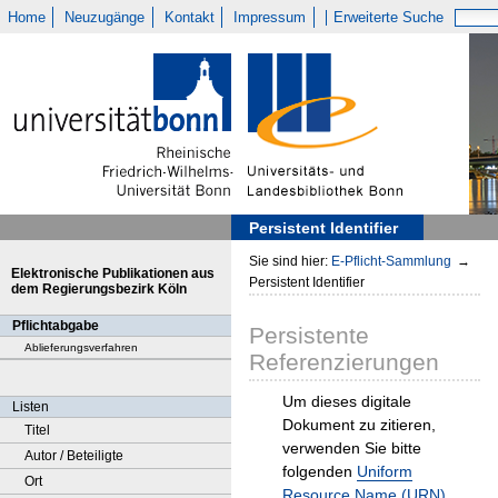
Home
Neuzugänge
Kontakt
Impressum
Erweiterte Suche
Persistent Identifier
Sie sind hier:
E-Pflicht-Sammlung
→
Elektronische Publikationen aus
Persistent Identifier
dem Regierungsbezirk Köln
Pflichtabgabe
Persistente
Ablieferungsverfahren
Referenzierungen
Um dieses digitale
Listen
Dokument zu zitieren,
Titel
verwenden Sie bitte
Autor / Beteiligte
folgenden
Uniform
Ort
Resource Name (URN)